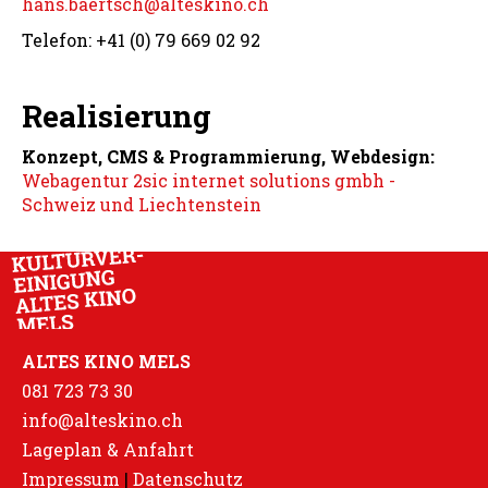
hans.baertsch@
alteskino.ch
Telefon: +41 (0) 79 669 02 92
Realisierung
Konzept,
CMS & Programmierung, Webdesign
:
Webagentur 2sic internet solutions gmbh -
Schweiz und Liechtenstein
ALTES KINO MELS
081 723 73 30
info@alteskino.ch
Lageplan & Anfahrt
Impressum
|
Datenschutz