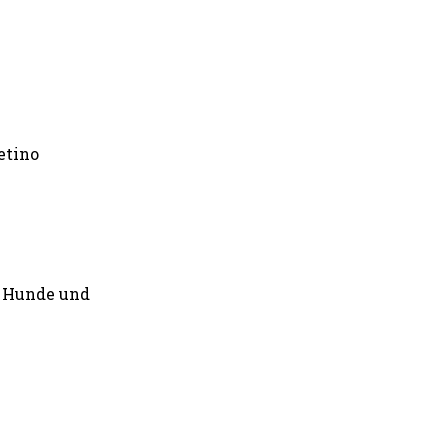
etino
d Hunde und