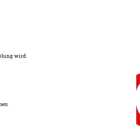
gelung wird
men.