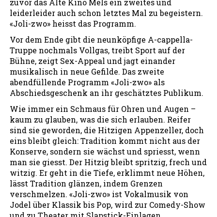
zuvor das Alte Kino Mels ein zweites und
leiderleider auch schon letztes Mal zu begeistern.
«Joli-zwo» heisst das Programm.
Vor dem Ende gibt die neunköpfige A-cappella-
Truppe nochmals Vollgas, treibt Sport auf der
Bühne, zeigt Sex-Appeal und jagt einander
musikalisch in neue Gefilde. Das zweite
abendfüllende Programm «Joli-zwo» als
Abschiedsgeschenk an ihr geschätztes Publikum.
Wie immer ein Schmaus für Ohren und Augen –
kaum zu glauben, was die sich erlauben. Reifer
sind sie geworden, die Hitzigen Appenzeller, doch
eins bleibt gleich: Tradition kommt nicht aus der
Konserve, sondern sie wächst und spriesst, wenn
man sie giesst. Der Hitzig bleibt spritzig, frech und
witzig. Er geht in die Tiefe, erklimmt neue Höhen,
lässt Tradition glänzen, indem Grenzen
verschmelzen. «Joli-zwo» ist Vokalmusik von
Jodel über Klassik bis Pop, wird zur Comedy-Show
und zu Theater mit Slapstick-Einlagen.