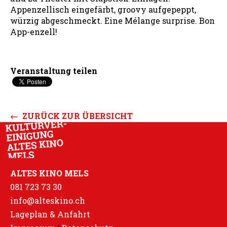
Appenzellisch eingefärbt, groovy aufgepeppt,
würzig abgeschmeckt. Eine Mélange surprise. Bon
App-enzell!
Veranstaltung teilen
← ZURÜCK ZUR ÜBERSICHT
ALTES KINO MELS
081 723 73 30
info@alteskino.ch
Lageplan & Anfahrt