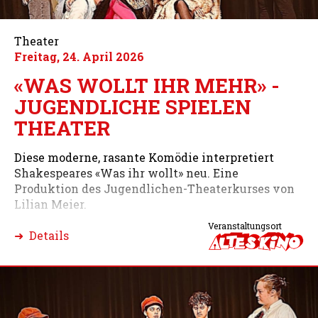
Theater
Freitag, 24. April 2026
«WAS WOLLT IHR MEHR» -
JUGENDLICHE SPIELEN
THEATER
Diese moderne, rasante Komödie interpretiert
Shakespeares «Was ihr wollt» neu. Eine
Produktion des Jugendlichen-Theaterkurses von
Lilian Meier.
Veranstaltungsort
➜ Details