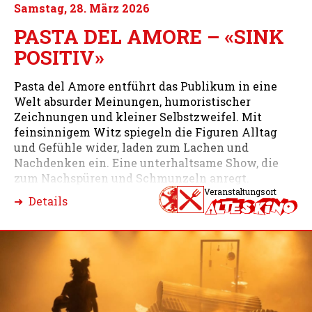
Samstag, 28. März 2026
PASTA DEL AMORE – «SINK
POSITIV»
Pasta del Amore entführt das Publikum in eine
Welt absurder Meinungen, humoristischer
Zeichnungen und kleiner Selbstzweifel. Mit
feinsinnigem Witz spiegeln die Figuren Alltag
und Gefühle wider, laden zum Lachen und
Nachdenken ein. Eine unterhaltsame Show, die
zum Nachspüren und Schmunzeln anregt.
Veranstaltungsort
➜ Details