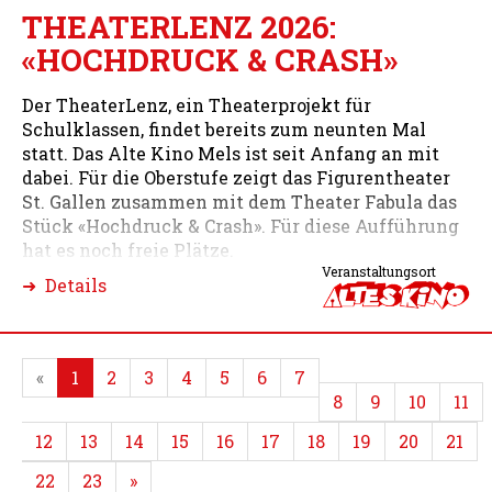
THEATERLENZ 2026:
«HOCHDRUCK & CRASH»
Der TheaterLenz, ein Theaterprojekt für
Schulklassen, findet bereits zum neunten Mal
statt. Das Alte Kino Mels ist seit Anfang an mit
dabei. Für die Oberstufe zeigt das Figurentheater
St. Gallen zusammen mit dem Theater Fabula das
Stück «Hochdruck & Crash». Für diese Aufführung
hat es noch freie Plätze.
Veranstaltungsort
➜ Details
«
1
2
3
4
5
6
7
8
9
10
11
12
13
14
15
16
17
18
19
20
21
22
23
»