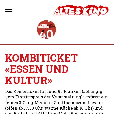
Zum
Inhalt
springen
KOMBITICKET
«ESSEN UND
KULTUR»
Das Kombiticket für rund 90 Franken (abhängig
vom Eintrittspreis der Veranstaltung) umfasst ein
feines 3-Gang-Menü im Zunfthaus «zum Löwen»
(offen ab 17.30 Uhr, warme Küche ab 18 Uhr) und
den Eintritt ins Alte Kino Mels. Ein garantierter