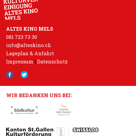
ALTES KINO MELS
081 723 73 30
info@alteskino.ch
Lageplan & Anfahrt
Impressum
|
Datenschutz
WIR BEDANKEN UNS BEI: