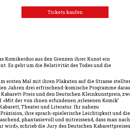
Tickets kaufen
as Komikerduo aus den Grenzen ihrer Kunst ein
t. Es geht um die Relativität des Todes und die
m ersten Mal mit ihren Plakaten auf die Strasse stellte
nden Jahren drei erfrischend-komische Programme dara
 Kabarett-Preis und den Deutschen Kleinkunstpreis, zw
: «Mit der von ihnen erfundenen ‚erlesenen Komik’
barett, Theater und Literatur. Ihr nahezu
räzision, ihre sprach-spielerische Leichtigkeit und die
raschend, phantasievoll und mitreissend, dass man nach
ird», schrieb die Jury des Deutschen Kabarettpreise