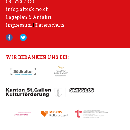
081 723 73 30
info@alteskino.ch
Lageplan & Anfahrt
Impressum
|
Datenschutz
WIR BEDANKEN UNS BEI: