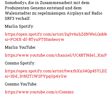
Somebody», die in Zusammenarbeit mit dem
Produzenten Genemo entstand und dem
Walenstadter zu regelmässigen Airplays auf Radio
SRF3 verhalf.
Marlin Spotify:
https://open.spotify.com/artist/2q0v6uhZdNWeLQob
si=PCHX-df-RTyuPT55m6eoyw
Marlin YouTube:
https://www.youtube.com/channel/UC4BTNdeI_XmP
Cossmo Spotify:
https://open.spotify.com/artist/0wxtbXn34Qg45YLD
si=3Dd_DtNZT1W2PVpqGp4yGw
Cossmo YouTube:
https://www.youtube.com/c/Cossmo