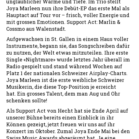
unglaublicher Wärme und Tiefe. Im Trio stellt
Joya Marleen nun ihre Debüt-EP das erste Mal als
Hauptact auf Tour vor – frisch, voller Energie und
mit grossen Emotionen. Support Act: Marlin &
Cossmo aus Walenstadt.
Aufgewachsen in St. Gallen in einem Haus voller
Instrumente, begann sie, das Songschreiben dafür
zu nutzen, der Welt etwas mitzuteilen. Ihre erste
Single «Nightmare» wurde letztes Jahr überall im
Radio gespielt und stand während Wochen auf
Platz 1 der nationalen Schweizer Airplay-Charts.
Joya Marleen ist die erste weibliche Schweizer
Musikerin, die diese Top-Position je erreicht
hat. Ein grosses Talent, dem man Aug und Ohr
schenken sollte!
Als Support Act von Hecht hat sie Ende April auf
unserer Bühne bereits einen Einblick in ihr
Können gezeigt, jetzt freuen wir uns auf ihr
Konzert im Oktober. Zumal Joya Ende Mai bei den
Swiss Music Awards abgeräumt hat. Je eine