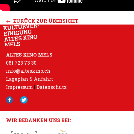
← ZURÜCK ZUR ÜBERSICHT
ALTES KINO MELS
081 723 73 30
info@alteskino.ch
Lageplan & Anfahrt
Impressum
|
Datenschutz
WIR BEDANKEN UNS BEI: