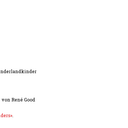
Wunderlandkinder
g von René Good
nders»
.