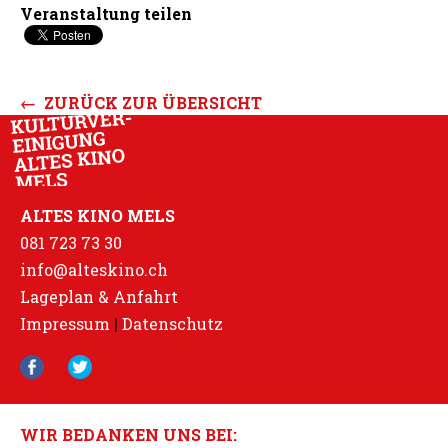
Veranstaltung teilen
← ZURÜCK ZUR ÜBERSICHT
ALTES KINO MELS
081 723 73 30
info@alteskino.ch
Lageplan & Anfahrt
Impressum
|
Datenschutz
WIR BEDANKEN UNS BEI: