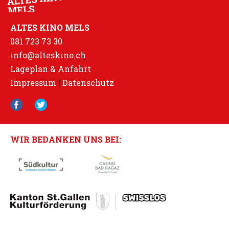
ALTES KINO MELS
081 723 73 30
info@alteskino.ch
Lageplan & Anfahrt
Impressum
|
Datenschutz
WIR BEDANKEN UNS BEI: