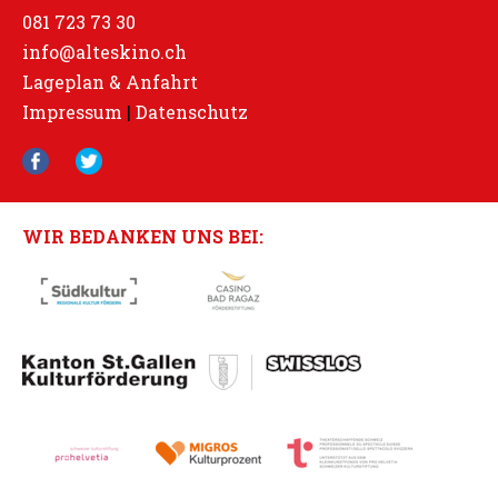
081 723 73 30
info@alteskino.ch
Lageplan & Anfahrt
Impressum
|
Datenschutz
WIR BEDANKEN UNS BEI: