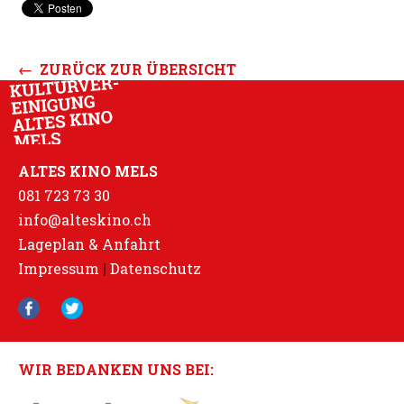
← ZURÜCK ZUR ÜBERSICHT
ALTES KINO MELS
081 723 73 30
info@alteskino.ch
Lageplan & Anfahrt
Impressum
|
Datenschutz
WIR BEDANKEN UNS BEI: