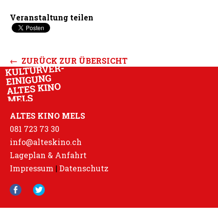
Veranstaltung teilen
← ZURÜCK ZUR ÜBERSICHT
ALTES KINO MELS
081 723 73 30
info@alteskino.ch
Lageplan & Anfahrt
Impressum
|
Datenschutz