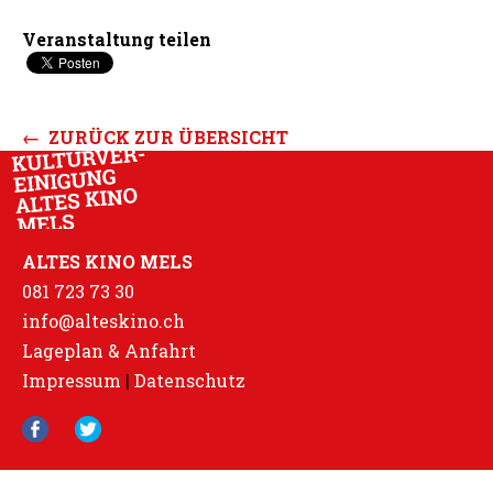
Veranstaltung teilen
← ZURÜCK ZUR ÜBERSICHT
ALTES KINO MELS
081 723 73 30
info@alteskino.ch
Lageplan & Anfahrt
Impressum
|
Datenschutz