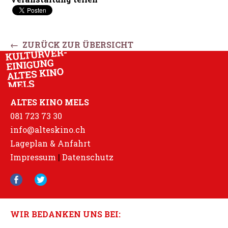
← ZURÜCK ZUR ÜBERSICHT
ALTES KINO MELS
081 723 73 30
info@alteskino.ch
Lageplan & Anfahrt
Impressum
|
Datenschutz
WIR BEDANKEN UNS BEI: