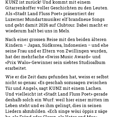
KUNZ ist zurück! Und kommt mit einem
Gitarrenkoffer voller Geschichten zu den Leuten.
Als «Stadt Land Fluss Poet» präsentiert der
Luzerner Mundartmusiker elf brandneue Songs
und geht damit 2026 auf Clubtour. Dabei macht er
wiederum halt bei uns in Mels.
Nach einer grossen Reise mit den beiden älteren
Kindern – Japan, Südkorea, Indonesien – und ehe
seine Frau und er Eltern von Zwillingen wurden,
hat der mehrfache «Swiss Music Award»- und
«Prix Walo»-Gewinner sein siebtes Studioalbum
erarbeitet.
Wie er die Zeit dazu gefunden hat, weiss er selbst
nicht so genau: «Es geschah sozusagen zwischen
Tür und Angel», sagt KUNZ mit einem Lachen.
Und vielleicht ist «Stadt Land Fluss Poet» gerade
deshalb solch ein Wurf: weil hier einer mitten im
Leben steht und es ihm gelingt, dies in seinen
Liedern abzubilden. «Ech singe wöui öppis z säge
ha, als Frönd oder Clown, als Vater ond Maa»,