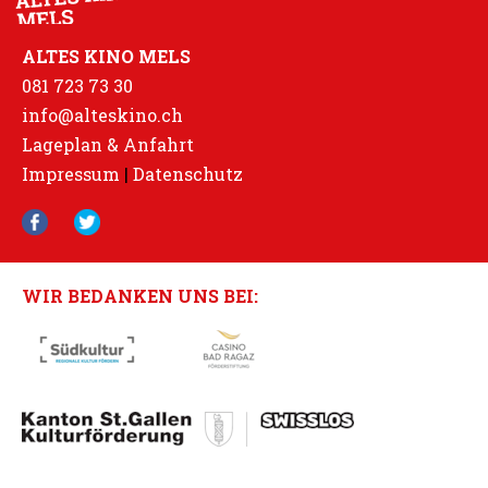
ALTES KINO MELS
081 723 73 30
info@alteskino.ch
Lageplan & Anfahrt
Impressum
|
Datenschutz
WIR BEDANKEN UNS BEI: