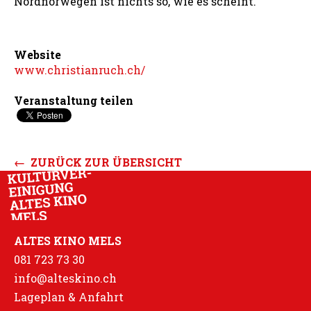
Nordnorwegen ist nichts so, wie es scheint.
Website
www.christianruch.ch/
Veranstaltung teilen
← ZURÜCK ZUR ÜBERSICHT
ALTES KINO MELS
081 723 73 30
info@alteskino.ch
Lageplan & Anfahrt