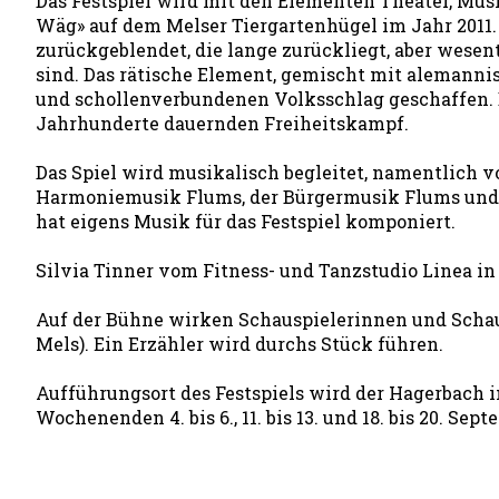
Das Festspiel wird mit den Elementen Theater, Musi
Wäg» auf dem Melser Tiergartenhügel im Jahr 2011.
zurückgeblendet, die lange zurückliegt, aber wesent
sind. Das rätische Element, gemischt mit alemanni
und schollenverbundenen Volksschlag geschaffen. Da
Jahrhunderte dauernden Freiheitskampf.
Das Spiel wird musikalisch begleitet, namentlich v
Harmoniemusik Flums, der Bürgermusik Flums und d
hat eigens Musik für das Festspiel komponiert.
Silvia Tinner vom Fitness- und Tanzstudio Linea in
Auf der Bühne wirken Schauspielerinnen und Schaus
Mels). Ein Erzähler wird durchs Stück führen.
Aufführungsort des Festspiels wird der Hagerbach 
Wochenenden 4. bis 6., 11. bis 13. und 18. bis 20. Sep