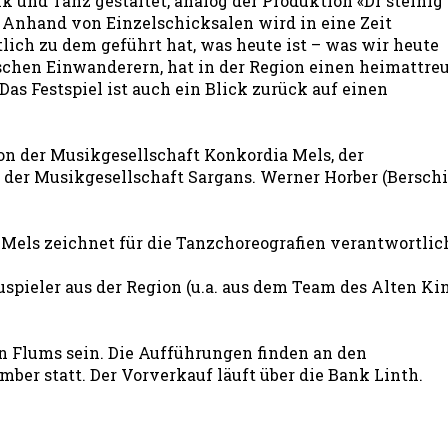
k und Tanz gestaltet, analog der Produktion «Dr steinig
 Anhand von Einzelschicksalen wird in eine Zeit
lich zu dem geführt hat, was heute ist – was wir heute
schen Einwanderern, hat in der Region einen heimattre
s Festspiel ist auch ein Blick zurück auf einen
on der Musikgesellschaft Konkordia Mels, der
er Musikgesellschaft Sargans. Werner Horber (Berschi
 Mels zeichnet für die Tanzchoreografien verantwortlic
pieler aus der Region (u.a. aus dem Team des Alten Ki
in Flums sein. Die Aufführungen finden an den
tember statt. Der Vorverkauf läuft über die Bank Linth.