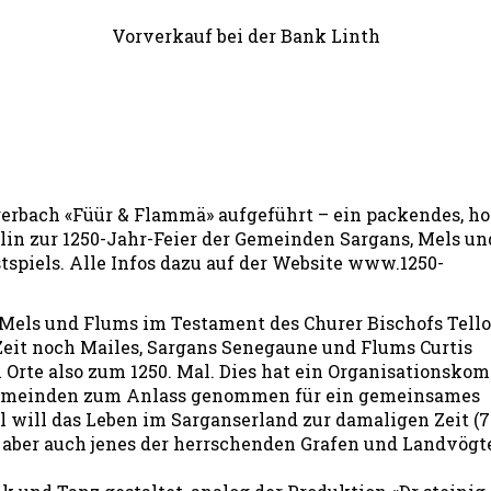
Vorverkauf bei der Bank Linth
gerbach «Füür & Flammä» aufgeführt – ein packendes, h
lin zur 1250-Jahr-Feier der Gemeinden Sargans, Mels un
tspiels. Alle Infos dazu auf der Website www.1250-
 Mels und Flums im Testament des Churer Bischofs Tello
Zeit noch Mailes, Sargans Senegaune und Flums Curtis
i Orte also zum 1250. Mal. Dies hat ein Organisationskom
i Gemeinden zum Anlass genommen für ein gemeinsames
el will das Leben im Sarganserland zur damaligen Zeit (
 aber auch jenes der herrschenden Grafen und Landvögt