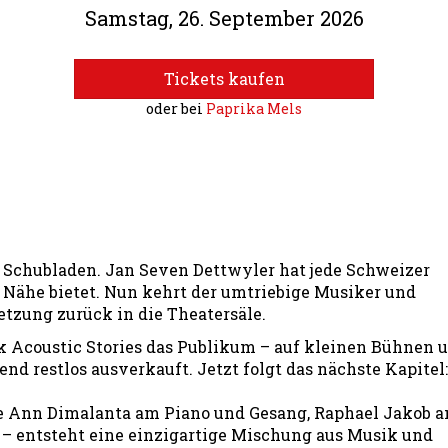
Samstag, 26. September 2026
Tickets kaufen
oder bei
Paprika Mels
e Schubladen. Jan Seven Dettwyler hat jede Schweizer
r Nähe bietet. Nun kehrt der umtriebige Musiker und
tzung zurück in die Theatersäle.
ck Acoustic Stories das Publikum – auf kleinen Bühnen 
d restlos ausverkauft. Jetzt folgt das nächste Kapitel:
ose Ann Dimalanta am Piano und Gesang, Raphael Jakob a
 – entsteht eine einzigartige Mischung aus Musik und