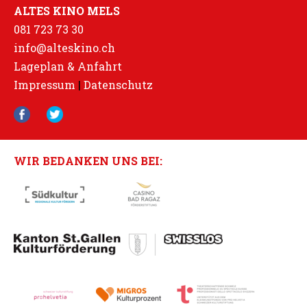
ALTES KINO MELS
081 723 73 30
info@alteskino.ch
Lageplan & Anfahrt
Impressum
|
Datenschutz
WIR BEDANKEN UNS BEI: