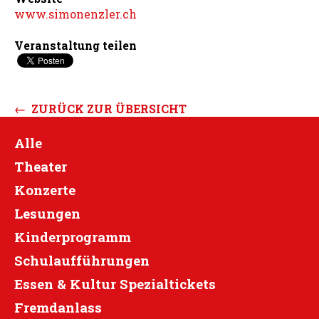
www.simonenzler.ch
Veranstaltung teilen
← ZURÜCK ZUR ÜBERSICHT
Alle
Theater
Konzerte
Lesungen
Kinderprogramm
Schulaufführungen
Essen & Kultur Spezialtickets
Fremdanlass