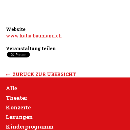
Website
www.katja-baumann.ch
Veranstaltung teilen
← ZURÜCK ZUR ÜBERSICHT
Alle
Theater
Konzerte
Lesungen
Kinderprogramm